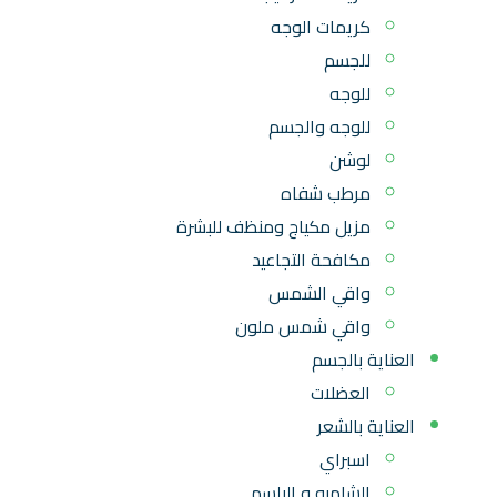
كريمات الوجه
للجسم
للوجه
للوجه والجسم
لوشن
مرطب شفاه
مزيل مكياج ومنظف للبشرة
مكافحة التجاعيد
واقي الشمس
واقي شمس ملون
العناية بالجسم
العضلات
العناية بالشعر
اسبراي
الشامبو و البلسم