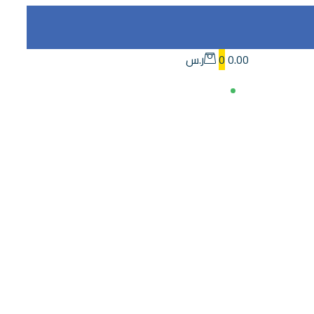
0.00ر.س
0