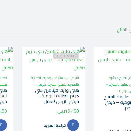
OUT OF STOCK
ة
,
تفتيح البشرة
,
الترطيب
,
العناية اليومية
,
العناية
العنا
,
عناية بالبشرة –
بالبشرة
,
تفتيح البشرة
,
كريم
تقشي
هاي وايت فيتامين سي
هاي 
,
للوجه
كريم العناية اليومية –
العن
ابونة التفتيح
ديدي باريس 50مل
ديدي 
ليومية – ديدي
197.80
ر.س
.50
قراءة المزيد