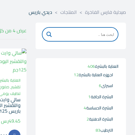
صيدلية فارس الفاخرة
>
المنتجات
>
ديدي باريس
عرض ⁦4⁩ من كل النتائج
العناية بالبشرة
406
اجهزه العناية بالبشرة
12
العناية بالبشر
اسبراى
6
تقشير
,
صابون
تنظيف يومي
البشرة الجافة
1
سالي وايت ص
والتقشير ا
البشرة الحساسة
4
باريس 125جم
البشرة الدهنية
2
49.45
ر.س
الترطيب
83