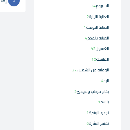
إضاف
السيروم
34
العناية الليلية
2
العناية اليومية
1
العناية بالقدم
4
الغسول
42
الماسك
10
الوقاية من الشمس
37
اليد
4
بخاخ مرطب ومهدئ
2
بلسم
1
تجديد البشرة
1
تفتيح البشرة
6