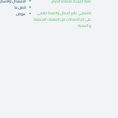
ﻋﺎﻟﻴﺔ اﻟﺠﻮدة ﻟﻌﻤﻼﺋﻨﺎ اﻟﻜﺮام.
الاستبدال والاسترج
اتصل بنا
اكتشفي عالم الجمال والصحة اطلعي
عروض
على اخر الاصدارات من المنتجات التجميلية
و الصحية.