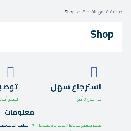
صيدلية فارس الفاخرة
>
Shop
Shop
استرجاع سهل
توصي
في خلال 3 أيام
لجميع أنحاء
معلومات
ﻧﻔﺘﺨﺮ ﺑﺘﻘﺪﻳﻢ ﺧﺪﻣﺎﺗﻨﺎ اﻟﻤﺘﻤﻴﺰة وﻣﻨﺘﺠﺎﺗﻨﺎ
سياسة الخصوصية