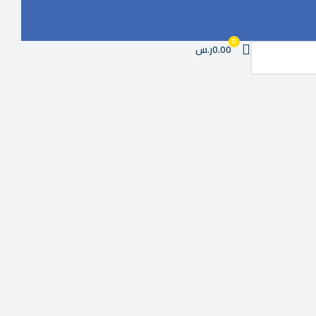
0
0.00ر.س