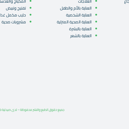
اع
العلاجات
المكياج والعدسا
العناية بالأم والطفل
تفتيح وتبيض
العناية الشخصية
حليب مكمل غذا
العناية الصحية المنزلية
مشروبات صحية
العناية بالبشرة
العناية بالشعر
جميع حقوق الطبع والنشر محفوظة – لدى صيدلية فارس 