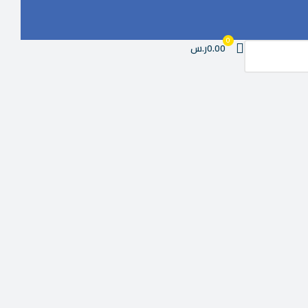
0
0.00ر.س