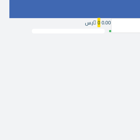
0.00ر.س
0