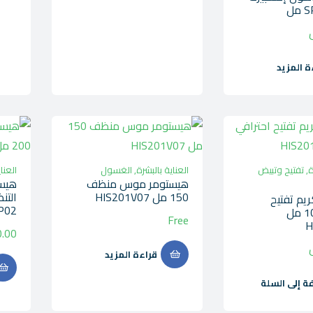
مل
ة المزيد
ة
,
تفتيح وتبيض
العناية بالبشرة
,
الغسول
العنا
هيستومر موس منظف
150 مل HIS201V07
يم تفتيح
P02
احترافي 100 مل
Free
H
.00
قراءة المزيد
ة إلى السلة