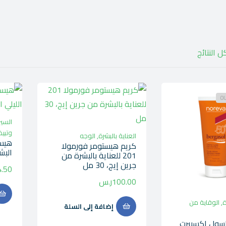
OU
السي
وتبيض
العناية بالبشرة
,
الوجه
هيست
كريم هيستومر فورمولا
البشر
201 للعناية بالبشرة من
جرين إيج، 30 مل
.50
100.00
ر.س
ة
,
الوقاية من
إضافة إلى السلة
جاسول إكسبيرت