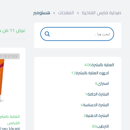
صيدلية فارس الفاخرة
>
المنتجات
>
هستومير
عرض ⁦11⁩ من كل النتائج
T OF STOCK
العناية بالبشرة
406
اجهزه العناية بالبشرة
12
اسبراى
6
البشرة الجافة
1
البشرة الحساسة
4
البشرة الدهنية
2
العناية بالبشر
الشمس
الترطيب
83
نوريفا بير