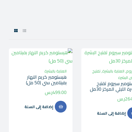
روم
,
العناية بالبشرة
,
تفتيح
العناية بالبشرة
هيستومير كريم النهار
 البشره
بفيتامين سي (50 مل)
ومير سيروم تفتيح
ة الليلي المركز 30مل
499.00
ر.س
264
ر.س
إضافة إلى السلة
إضافة إلى السلة