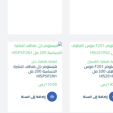
ية بالبشرة
,
الغسول
العناية بالبشرة
,
جيل
هيستومر F201 موس
هيستومر جل منظف للبشرة
التنظيف 200 مل
الحساسة 200 مل
HISPSP2N1
HIS201
130
ر.س
110.00
ر.س
إضافة إلى السلة
إضافة إلى السلة