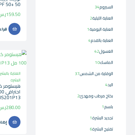
SPF 50+ 50 
السيروم
34
159.50
ر.س
العناية الليلية
2
العناية اليومية
1
قراء
العناية بالقدم
4
الغسول
42
الماسك
10
الوقاية من الشمس
37
العناية بالبشر
البشره
اليد
4
هيستومر كر
بخاخ مرطب ومهدئ
2
IS201P13
بلسم
1
280.00
ر.س
تجديد البشرة
1
إضاف
تفتيح البشرة
6