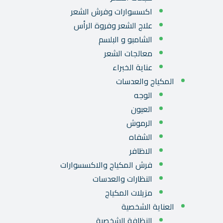
اكسسوارات وفرش الشعر
علاج الشعر وفروة الرأس
الشامبو و البلسم
معالجات الشعر
عناية الخبراء
المكياج والعدسات
الوجه
العيون
الرموش
الشفاه
الاظافر
فرش المكياج والاكسسوارات
النظارات والعدسات
مزيلات المكياج
العناية الشخصية
النظافة الشخصية