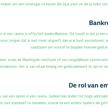
helpen om een strategie te kiezen die bij je past en die je helpt om l
Bankro
n een casino is effectief bankrollbeheer. Dit houdt in dat je een 
rvoor zorgen dat je niet meer uitgeeft dan je je kunt veroorloven, w
raadzaam om vooraf te bepalen hoeveel geld je b
gieën, zoals de Martingale-methode of een vergelijkbare systemati
imaliseren. Het is van vitaal belang om gedisciplineerd te zijn en ni
De rol van em
s van een speler in een casino. Gokken kan leiden tot hoge adrenalin
 niet impulsief te handelen, vooral na een verlies. Spelers die gefo