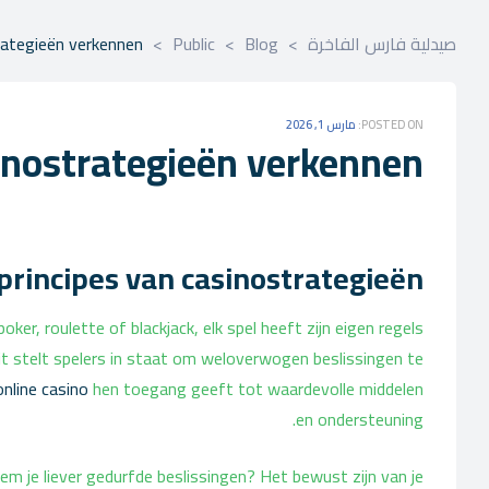
صيدلية فارس الفاخرة
>
Blog
>
Public
>
rategieën verkennen
POSTED ON:
مارس 1, 2026
inostrategieën verkennen
principes van casinostrategieën
ker, roulette of blackjack, elk spel heeft zijn eigen regels
Dit stelt spelers in staat om weloverwogen beslissingen te
online casino
hen toegang geeft tot waardevolle middelen
en ondersteuning.
neem je liever gedurfde beslissingen? Het bewust zijn van je