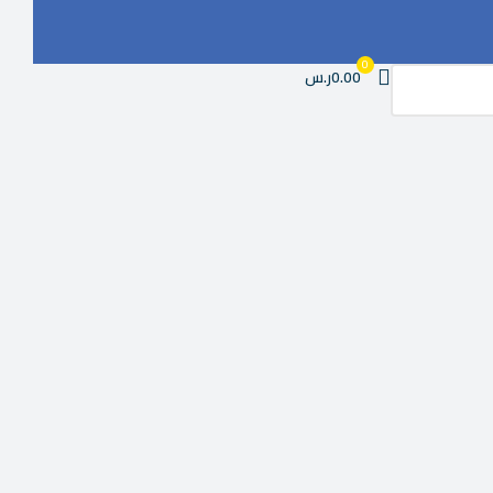
0
0.00ر.س