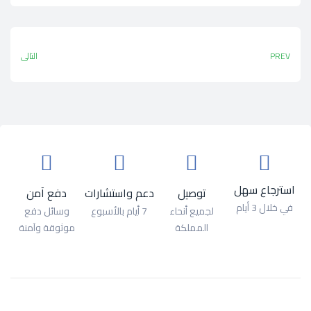
PREV
التالي
استرجاع سهل
توصيل
دعم واستشارات
دفع آمن
في خلال 3 أيام
لجميع أنحاء
7 أيام بالأسبوع
وسائل دفع
المملكة
موثوقة وآمنة