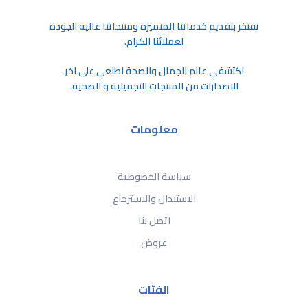
ﻧﻔﺘﺨﺮ ﺑﺘﻘﺪﻳﻢ ﺧﺪﻣﺎﺗﻨﺎ اﻟﻤﺘﻤﻴﺰة وﻣﻨﺘﺠﺎﺗﻨﺎ ﻋﺎﻟﻴﺔ اﻟﺠﻮدة
ﻟﻌﻤﻼﺋﻨﺎ اﻟﻜﺮام.
اكتشفي عالم الجمال والصحة اطلعي على اخر
الاصدارات من المنتجات التجميلية و الصحية.
معلومات
سياسة الخصوصية
الاستبدال والاسترجاع
اتصل بنا
عروض
الفئات