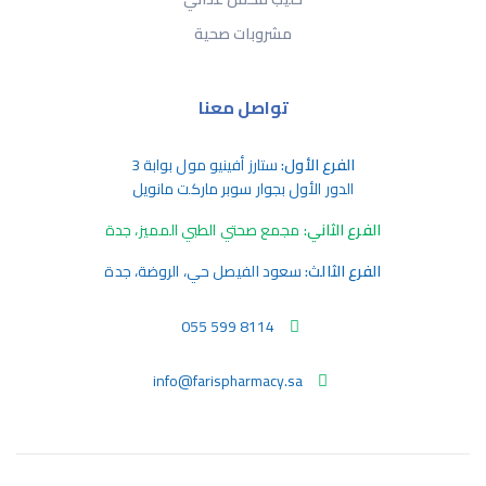
مشروبات صحية
تواصل معنا
الفرع الأول:
ستارز أفينيو مول بوابة 3
الدور الأول بجوار سوبر ماركت مانويل
الفرع الثاني:
مجمع صحتي الطبي المميز، جدة
الفرع الثالث:
سعود الفيصل حي، الروضة، جدة
055 599 8114
info@farispharmacy.sa