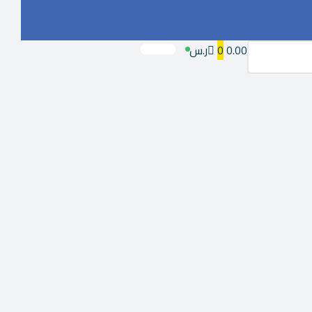
0.00ر.س
0