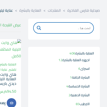
صيدلية فارس الفاخرة
>
المنتجات
>
العناية بالبشرة
>
عناية ليلي
عرض النتيجة ا
العناية بالبشرة
406
اجهزه العناية بالبشرة
12
العناية بالبشر
اسبراى
6
تقشير
,
عناية ل
هاي وايت 
البشرة الجافة
1
العناية الل
ديدي باريس 50
البشرة الحساسة
4
494.50
ر.س
البشرة الدهنية
2
إضاف
الترطيب
83