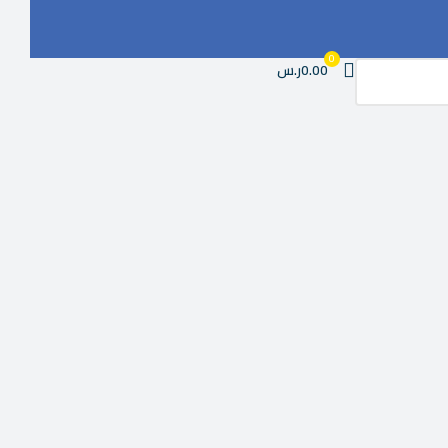
0
0.00ر.س