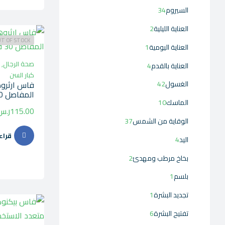
السيروم
34
العناية الليلية
2
T OF STOCK
العناية اليومية
1
صحة الرجال
,
العناية بالقدم
4
كبار السن
الغسول
42
فاس ارثرو
المفاصل 30 قرص
الماسك
10
115.00
ر.س
الوقاية من الشمس
37
قراء
اليد
4
بخاخ مرطب ومهدئ
2
بلسم
1
تجديد البشرة
1
تفتيح البشرة
6