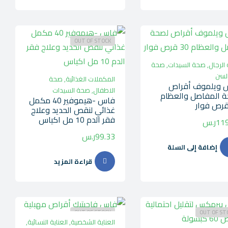
OUT OF STOCK
الرجال
,
صحة السيدات
,
صحة
السن
المكملات الغذائية
,
صحة
 ويلموف أقراص
الاطفال
,
صحة السيدات
 المفاصل والعظام
فاس -هيموفير 40 مكمل
غذائي لنقص الحديد وعلاج
فقر الدم 10 مل اكياس
119
ر.س
99.33
ر.س
إضافة إلى السلة
قراءة المزيد
OUT OF STOCK
OUT OF ST
العناية الشخصية
,
العناية النسائية
,