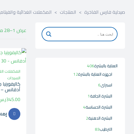
صيدلية فارس الفاخرة
>
المنتجات
>
المكملات الغذائية والفيتامي
عرض 1–28 من أصل 33 نتيجة
العناية بالبشرة
406
المكملات الغ
اجهزه العناية بالبشرة
12
السيدات
كاليفورنيا 
اسبراى
6
أدفانس – 30 كيس
البشرة الجافة
1
345.00
ر.س
البشرة الحساسة
4
إضاف
البشرة الدهنية
2
الترطيب
83