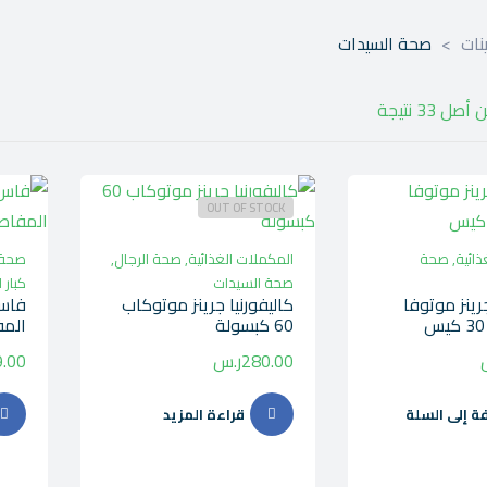
نات
>
صحة السيدات
OUT OF STOCK
ذائية
,
صحة
المكملات الغذائية
,
صحة الرجال
,
صحة 
صحة السيدات
كبار 
جرينز موتوفا
كاليفورنيا جرينز موتوكاب
فاس 
60 كبسولة
المفاصل
280.00
ر.س
.00
ة إلى السلة
قراءة المزيد