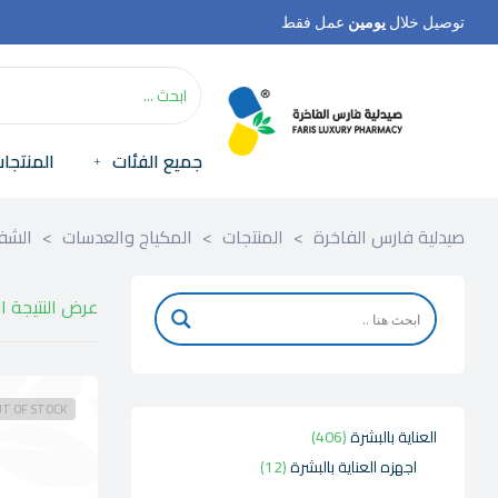
توصيل خلال
يومين
عمل فقط
جميع الفئات
المنتجا
صيدلية فارس الفاخرة
>
المنتجات
>
المكياج والعدسات
>
الشف
عرض النتيجة ا
T OF STOCK
العناية بالبشرة
406
اجهزه العناية بالبشرة
12