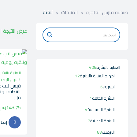
صيدلية فارس الفاخرة
>
المنتجات
>
تنقية
عرض النتيجة ا
العناية بالبشرة
406
العناية بالبشر
اجهزه العناية بالبشرة
12
غسول الوجه
فيس لاب 
اسبراى
6
مل
البشرة الجافة
1
143.75
ر.س
البشرة الحساسة
4
البشرة الدهنية
2
إضاف
الترطيب
83