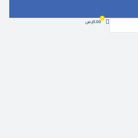
0
0.00ر.س