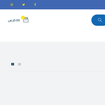
0
0.00ر.س