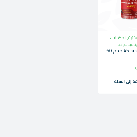
ذائية
,
المكملات
يتامينات
,
دم
مذرنيست حديد 45 مجم 60
ة إلى السلة