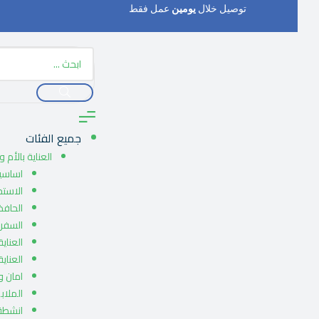
توصيل خلال
يومين
عمل فقط
جميع الفئات
العناية بالأم 
اساسيا
الاست
الحافظ
السفر 
العناية
العناي
امان 
الملاب
انشطة 