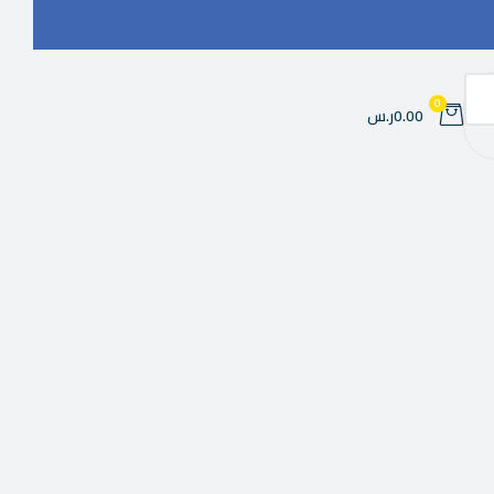
0
0.00ر.س