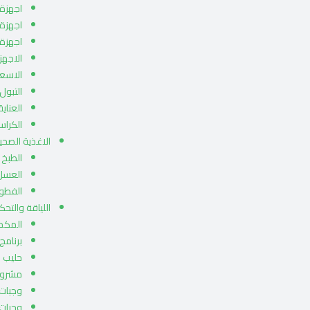
اجهزة ا
اجهزة 
اجهزة
الاجهز
الاسعا
التبول 
العناي
الكراس
الاغذية الصحي
الطبخ
العسل
الفطو
اللياقة والتح
المكمل
برنامج
حليب 
مشروب
وجبات 
وجبات