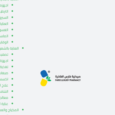
اجهزه 
الترطي
السيرو
العناية
الغسو
الماس
الوقا
العناية بالشعر
تصفيف
اجهزة
تغذية 
صبغات
اكسسو
علاج ا
الشامب
معالجا
عناية ا
المكياج والع