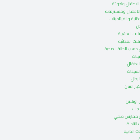
لاطفال وادواتة
لاطفال ومسلتزماتة
ائية والفيتامينات
ن
ات العشبية
ات الغذائية
حسب الحالة الصحية
ينات
لاطفال
لسيدات
رجال
ار السن
اونلاين
 ممارس صحي
 النادرة
ت الذاتية