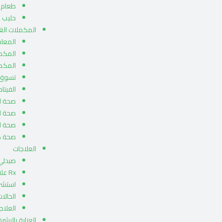
طعام ا
حليب ا
المكملات الغذ
المعاد
المكمل
المكمل
تسوق 
الفيتام
صحة ا
صحة ا
صحة ال
صحة كب
العلاجات
صيدلي 
Rx علاجات
استشر
الحالات
العلاجا
العناية بالبشرة