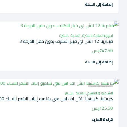
إضافة إلى السلة
اجهزه العناية بالبشرة
,
العناية بالبشرة
فيليرينا 12 اتش اي فيلر التكثيف بدون حقن الدرجة 3
747.50
ر.س
إضافة إلى السلة
OUT OF STOCK
الشامبو و البلسم
,
العناية بالشعر
كريشينا كريشينا اتش اف اس سي شامبو إنبات الشعر للنساء 200مل
125.50
ر.س
قراءة المزيد