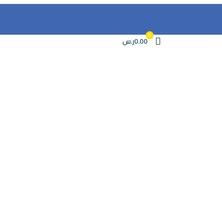
0
0.00ر.س