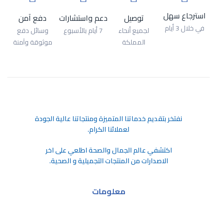
استرجاع سهل
توصيل
دعم واستشارات
دفع آمن
في خلال 3 أيام
لجميع أنحاء
7 أيام بالأسبوع
وسائل دفع
المملكة
موثوقة وآمنة
ﻧﻔﺘﺨﺮ ﺑﺘﻘﺪﻳﻢ ﺧﺪﻣﺎﺗﻨﺎ اﻟﻤﺘﻤﻴﺰة وﻣﻨﺘﺠﺎﺗﻨﺎ ﻋﺎﻟﻴﺔ اﻟﺠﻮدة
ﻟﻌﻤﻼﺋﻨﺎ اﻟﻜﺮام.
اكتشفي عالم الجمال والصحة اطلعي على اخر
الاصدارات من المنتجات التجميلية و الصحية.
معلومات