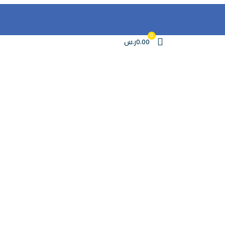
0
0.00ر.س