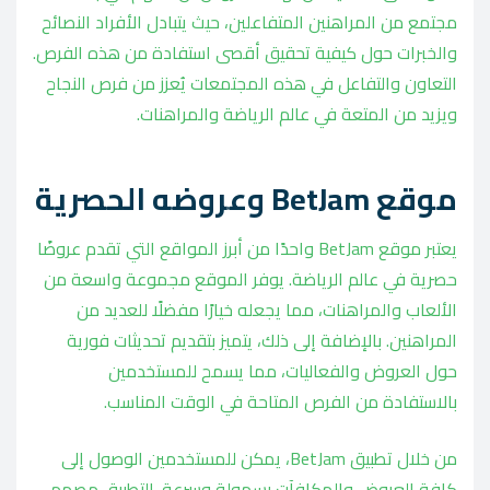
مجتمع من المراهنين المتفاعلين، حيث يتبادل الأفراد النصائح
والخبرات حول كيفية تحقيق أقصى استفادة من هذه الفرص.
التعاون والتفاعل في هذه المجتمعات يُعزز من فرص النجاح
ويزيد من المتعة في عالم الرياضة والمراهنات.
موقع BetJam وعروضه الحصرية
يعتبر موقع BetJam واحدًا من أبرز المواقع التي تقدم عروضًا
حصرية في عالم الرياضة. يوفر الموقع مجموعة واسعة من
الألعاب والمراهنات، مما يجعله خيارًا مفضلًا للعديد من
المراهنين. بالإضافة إلى ذلك، يتميز بتقديم تحديثات فورية
حول العروض والفعاليات، مما يسمح للمستخدمين
بالاستفادة من الفرص المتاحة في الوقت المناسب.
من خلال تطبيق BetJam، يمكن للمستخدمين الوصول إلى
كافة العروض والمكافآت بسهولة وسرعة. التطبيق مصمم