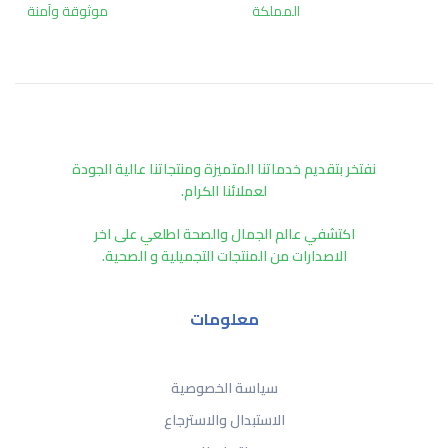
المملكة
موثوقة وآمنة
ﻧﻔﺘﺨﺮ ﺑﺘﻘﺪﻳﻢ ﺧﺪﻣﺎﺗﻨﺎ اﻟﻤﺘﻤﻴﺰة وﻣﻨﺘﺠﺎﺗﻨﺎ ﻋﺎﻟﻴﺔ اﻟﺠﻮدة
ﻟﻌﻤﻼﺋﻨﺎ اﻟﻜﺮام.
اكتشفي عالم الجمال والصحة اطلعي على اخر
الاصدارات من المنتجات التجميلية و الصحية.
معلومات
سياسة الخصوصية
الاستبدال والاسترجاع