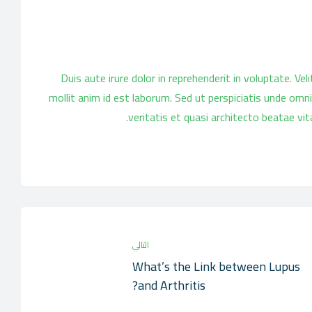
Duis aute irure dolor in reprehenderit in voluptate. Vel
mollit anim id est laborum. Sed ut perspiciatis unde om
veritatis et quasi architecto beatae vi
Share:
التالي
What’s the Link between Lupus
and Arthritis?