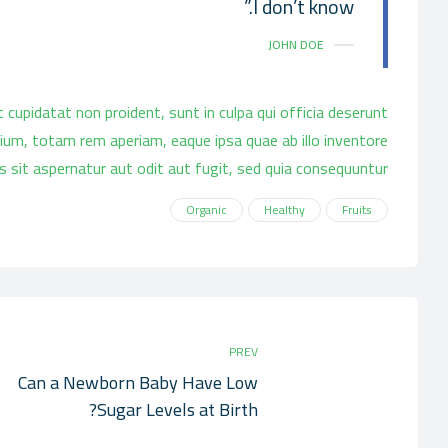
I don’t know.”
JOHN DOE
at cupidatat non proident, sunt in culpa qui officia deserunt
ium, totam rem aperiam, eaque ipsa quae ab illo inventore
 sit aspernatur aut odit aut fugit, sed quia consequuntur.
Organic
Healthy
Fruits
PREV
Can a Newborn Baby Have Low
Sugar Levels at Birth?