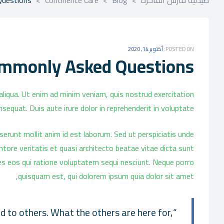
POSTED ON:
أكتوبر 14, 2020
ommonly Asked Questions
aliqua. Ut enim ad minim veniam, quis nostrud exercitation
sequat. Duis aute irure dolor in reprehenderit in voluptate.
eserunt mollit anim id est laborum. Sed ut perspiciatis unde
ore veritatis et quasi architecto beatae vitae dicta sunt
es eos qui ratione voluptatem sequi nesciunt. Neque porro
quisquam est, qui dolorem ipsum quia dolor sit amet,
d to others. What the others are here for,