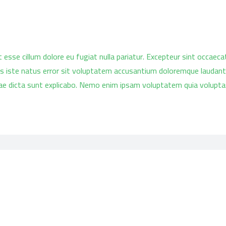
it esse cillum dolore eu fugiat nulla pariatur. Excepteur sint occaec
nis iste natus error sit voluptatem accusantium doloremque laudant
tae dicta sunt explicabo. Nemo enim ipsam voluptatem quia voluptas