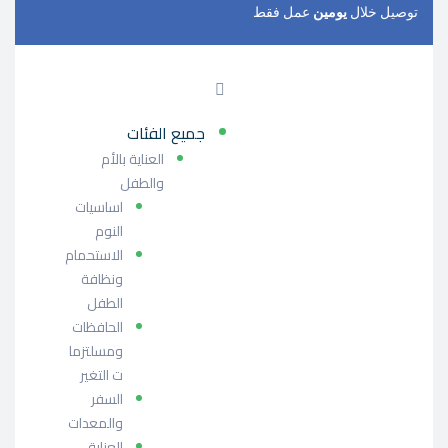
توصيل خلال
يومين
عمل فقط
جميع الفئات
العناية بالأم
والطفل
اساسيات
النوم
الاستحمام
ونظافة
الطفل
الحافظات
ومسلتزما
ت التغير
السفر
والمعدات
العناية