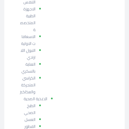
التنفس
الاجهزة
الطبية
المتخصص
ة
الاسعافا
ت الاولية
التبول اللا
ارادي
العناية
بالسكري
الكراسي
المتحركة
والعكاكيز
الاغذية الصحية
الطبخ
الصحي
العسل
الفطور