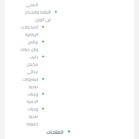
الصحي
اللياقة والتحكم
في الوزن
المكملات
الرياضية
برنامج
وازن حياتك
حليب
مكمل
غذائي
مشروبات
صحية
وجبات
الحمية
وجبات
صحية
خفيفة
المنتجات