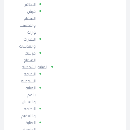
الاظافر
فرش
المكياج
والاكسس
وارات
النظارات
والعدسات
مزيلات
المكياج
العناية الشخصية
النظافة
الشخصية
العناية
بالفم
والاسنان
النظافة
والتعقيم
العناية
الجنسية