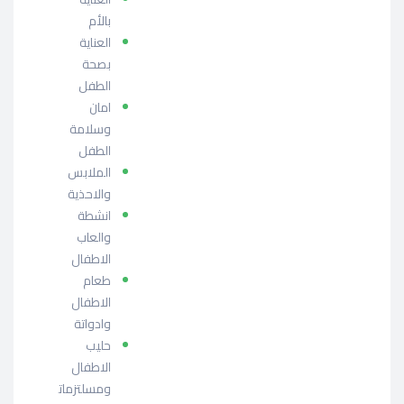
بالأم
العناية
بصحة
الطفل
امان
وسلامة
الطفل
الملابس
والاحذية
انشطة
والعاب
الاطفال
طعام
الاطفال
وادواتة
حليب
الاطفال
ومسلتزمات