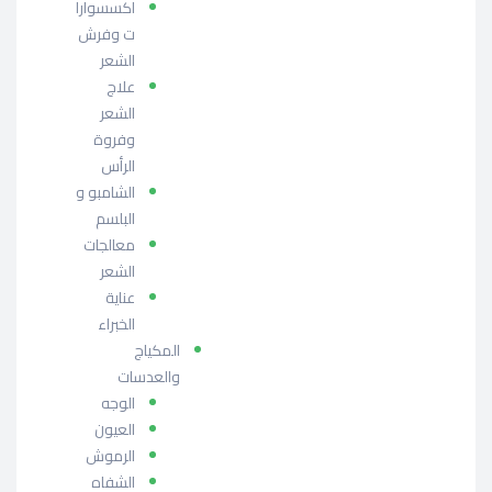
اكسسوارا
ت وفرش
الشعر
علاج
الشعر
وفروة
الرأس
الشامبو و
البلسم
معالجات
الشعر
عناية
الخبراء
المكياج
والعدسات
الوجه
العيون
الرموش
الشفاه