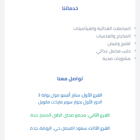
خدماتنا
المكملات الغذائية والفيتامينات
المكياج والعدسات
تفتيح وتبيض
حليب مكمل غذائي
مشروبات صحية
تواصل معنا
الفرع الأول:
ستارز أفينيو مول بوابة 3
الدور الأول بجوار سوبر ماركت مانويل
الفرع الثاني:
مجمع صحتي الطبي المميز، جدة
الفرع الثالث:
سعود الفيصل حي، الروضة، جدة