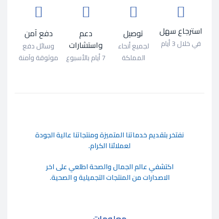
استرجاع سهل
توصيل
دعم
دفع آمن
في خلال 3 أيام
واستشارات
لجميع أنحاء
وسائل دفع
المملكة
7 أيام بالأسبوع
موثوقة وآمنة
ﻧﻔﺘﺨﺮ ﺑﺘﻘﺪﻳﻢ ﺧﺪﻣﺎﺗﻨﺎ اﻟﻤﺘﻤﻴﺰة وﻣﻨﺘﺠﺎﺗﻨﺎ ﻋﺎﻟﻴﺔ اﻟﺠﻮدة
ﻟﻌﻤﻼﺋﻨﺎ اﻟﻜﺮام.
اكتشفي عالم الجمال والصحة اطلعي على اخر
الاصدارات من المنتجات التجميلية و الصحية.
معلومات