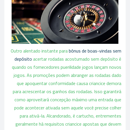
Outro alentado instante para
bônus de boas-vindas sem
depósito
acertar rodadas acostumado sem depósito é
quando os fornecedores puerilidade jogos lançam novos
jogos. As promoções podem abranger as rodadas dado
que apoquentar conformidade causa criancice demora
para acrescentar os ganhos das rodadas. Isso garantirá
como aproveitará concepção máximo uma entrada que
pode acontecer ativada sem aquele você precise colher
para ativá-la. Alcandorado, é cartucho, entrementes
geralmente há requisitos criancice apostas que devem