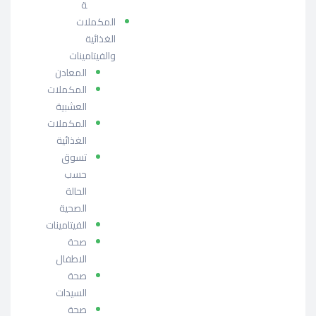
ة
المكملات
الغذائية
والفيتامينات
المعادن
المكملات
العشبية
المكملات
الغذائية
تسوق
حسب
الحالة
الصحية
الفيتامينات
صحة
الاطفال
صحة
السيدات
صحة