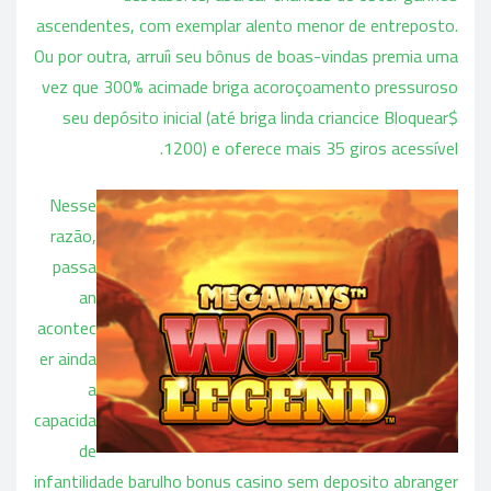
ascendentes, com exemplar alento menor de entreposto.
Ou por outra, arruíi seu bônus de boas-vindas premia uma
vez que 300% acimade briga acoroçoamento pressuroso
seu depósito inicial (até briga linda criancice Bloquear$
1200) e oferece mais 35 giros acessível.
Nesse
razão,
passa
an
acontec
er ainda
a
capacida
de
infantilidade barulho bonus casino sem deposito abranger