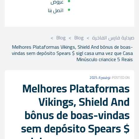
عروض
اتصل بنا
صيدلية فارس الفاخرة
>
Blog
>
Blog
>
Melhores Plataformas Vikings, Shield And bônus de boas-
vindas sem depósito Spears $ sigl casa uma vez que Casa
Minúsculo criancice 5 Reais
POSTED ON:
نوفمبر 6, 2025
Melhores Plataformas
Vikings, Shield And
bônus de boas-vindas
sem depósito Spears $