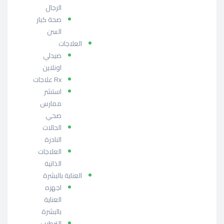
الرجال
صحة كبار
السن
العلاجات
صيدلي
اونلاين
Rx علاجات
استشر
ممارس
صحي
الحالات
النادرة
العلاجات
الذاتية
العناية بالبشرة
اجهزه
العناية
بالبشرة
الترطيب