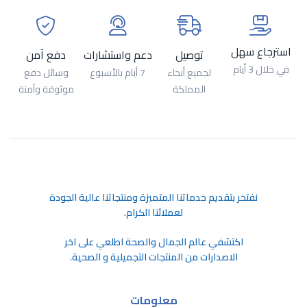
استرجاع سهل
توصيل
دعم واستشارات
دفع آمن
في خلال 3 أيام
لجميع أنحاء
7 أيام بالأسبوع
وسائل دفع
المملكة
موثوقة وآمنة
ﻧﻔﺘﺨﺮ ﺑﺘﻘﺪﻳﻢ ﺧﺪﻣﺎﺗﻨﺎ اﻟﻤﺘﻤﻴﺰة وﻣﻨﺘﺠﺎﺗﻨﺎ ﻋﺎﻟﻴﺔ اﻟﺠﻮدة
ﻟﻌﻤﻼﺋﻨﺎ اﻟﻜﺮام.
اكتشفي عالم الجمال والصحة اطلعي على اخر
الاصدارات من المنتجات التجميلية و الصحية.
معلومات