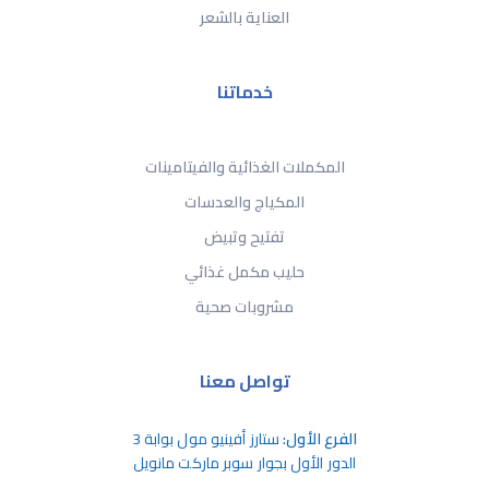
العناية بالشعر
خدماتنا
المكملات الغذائية والفيتامينات
المكياج والعدسات
تفتيح وتبيض
حليب مكمل غذائي
مشروبات صحية
تواصل معنا
الفرع الأول:
ستارز أفينيو مول بوابة 3
الدور الأول بجوار سوبر ماركت مانويل