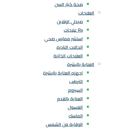
صحة كبار السن
العلاجات
صيدلي اونلاين
Rx علاجات
استشر ممارس صحي
الحالات النادرة
العلاجات الذاتية
العناية بالبشرة
اجهزه العناية بالبشرة
الترطيب
السيروم
العناية بالقدم
الغسول
الماسك
الوقاية من الشمس