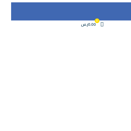
0
0.00ر.س