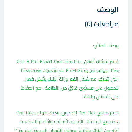
الوصف
مراجعات (0)
وصف المنتج:
تتميز فرشاة أسنان Oral-B Pro-Expert Clinic Line Pro-
Flex بجوانب فردية Pro-Flex مع شعيرات CrissCross
التي تتكيف مع شكل الفم لإزالة البلاك بشكل فعال
للحصول على مستوى فائق من النظافة ، مع الحفاظ
على الأسنان واللثة
يتميز بجانبي Pro-Flex الفرديين. تتكيف جوانب Pro-Flex
هذه مع المنحنيات الفريدة لأسنانك ولثتك لإزالة كمية
أكبر من البلاك مقارنة بفرشاة الأسنان اليدوية العادية. *