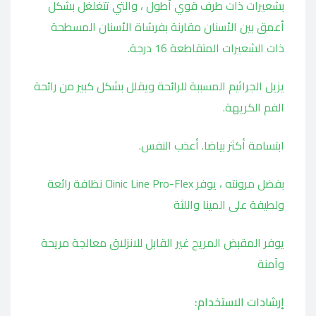
بشعيرات ذات طرف قوي أطول ، والتي تتغلغل بشكل
أعمق بين الأسنان مقارنة بفرشاة الأسنان المسطحة
ذات الشعيرات المتقاطعة 16 درجة.
يزيل الجراثيم المسببة للرائحة ويقلل بشكل كبير من رائحة
الفم الكريهة.
ابتسامة أكثر بياضا. أعذب النفس.
بفضل مرونته ، يوفر Clinic Line Pro-Flex نظافة رائعة
ولطيفة على المينا واللثة
يوفر المقبض المريح غير القابل للانزلاق معالجة مريحة
وآمنة
إرشادات الاستخدام: