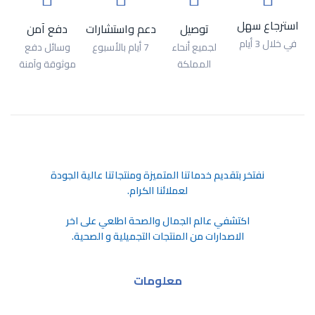
استرجاع سهل
توصيل
دعم واستشارات
دفع آمن
في خلال 3 أيام
لجميع أنحاء
7 أيام بالأسبوع
وسائل دفع
المملكة
موثوقة وآمنة
ﻧﻔﺘﺨﺮ ﺑﺘﻘﺪﻳﻢ ﺧﺪﻣﺎﺗﻨﺎ اﻟﻤﺘﻤﻴﺰة وﻣﻨﺘﺠﺎﺗﻨﺎ ﻋﺎﻟﻴﺔ اﻟﺠﻮدة
ﻟﻌﻤﻼﺋﻨﺎ اﻟﻜﺮام.
اكتشفي عالم الجمال والصحة اطلعي على اخر
الاصدارات من المنتجات التجميلية و الصحية.
معلومات