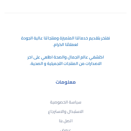
ﻧﻔﺘﺨﺮ ﺑﺘﻘﺪﻳﻢ ﺧﺪﻣﺎﺗﻨﺎ اﻟﻤﺘﻤﻴﺰة وﻣﻨﺘﺠﺎﺗﻨﺎ ﻋﺎﻟﻴﺔ اﻟﺠﻮدة
ﻟﻌﻤﻼﺋﻨﺎ اﻟﻜﺮام.
اكتشفي عالم الجمال والصحة اطلعي على اخر
الاصدارات من المنتجات التجميلية و الصحية.
معلومات
سياسة الخصوصية
الاستبدال والاسترجاع
اتصل بنا
عروض