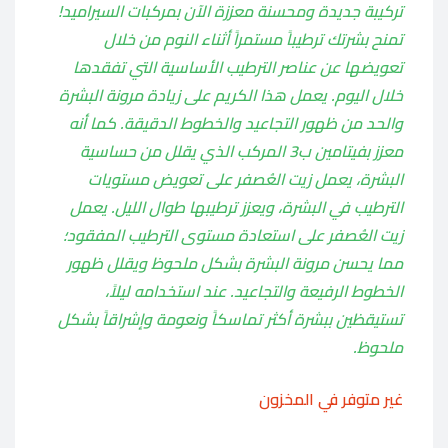
تركيبة جديدة ومحسنة معززة الآن بمركبات السيراميد!
تمنح بشرتك ترطيباً مستمراً أثناء النوم من خلال
تعويضها عن عناصر الترطيب الأساسية التي تفقدها
خلال اليوم. يعمل هذا الكريم على زيادة مرونة البشرة
والحد من ظهور التجاعيد والخطوط الدقيقة. كما أنه
معزز بفيتامين ب3 المركب الذي يقلل من حساسية
البشرة، يعمل زيت العُصفر على تعويض مستويات
الترطيب في البشرة، ويعزز ترطيبها طوال الليل. يعمل
زيت العُصفر على استعادة مستوى الترطيب المفقود؛
مما يحسن مرونة البشرة بشكل ملحوظ ويقلل ظهور
الخطوط الرفيعة والتجاعيد. عند استخدامه ليلاً،
تستيقظين ببشرة أكثر تماسكاً ونعومة وإشراقاً بشكل
ملحوظ.
غير متوفر في المخزون