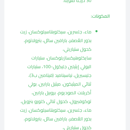
30 درجة مئوية.
المكونات:
ماء، جلسرين، سيكلوبنتاسيلوكسان، زيت
بذور العُصفر، بارافين سائل، بترولاتوم،
كحول ستياريلي،
سايكلوهيكسازيلوكسان، ستيارات
البولي إيثيلين جليكول-100، ستيارات
جليسيريل، نياسيناميد (فيتامين ب3)،
ثنائي الميثيكون، ميثيل بارابين، بولي
أكريلات الصوديوم، بروبيل بارابين،
توكوفيرول، كحول ثنائي كلورو بنزويل،
ماء، جلسرين، سيكلوبنتاسيلوكسان، زيت
بذور العُصفر، بارافين سائل، بترولاتوم،
كحول ستياريلي،