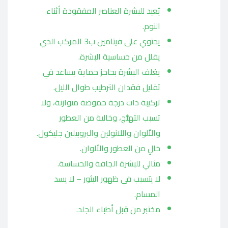
يُعيد للبشرة العناصر المفقودة أثناء
النوم.
يحتوي على فيتامين ب3 المركب الذي
يقلل من حساسية البشرة.
يغلف البشرة بحاجز حماية يساعد في
تقليل فقدان الترطيب طوال الليل.
تركيبة ذات درجة حموضة متوازنة، ولا
تسبب التهيُّج، وخالية من العطور
والألوان واللانولين والبروبيلين جليكول.
خالٍ من العطور والألوان.
مثالي للبشرة الجافة والحساسة.
لا يتسبب في ظهور البثور – لا يسد
المسام.
مختبر من قِبل أطباء الجلد.