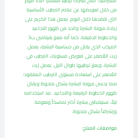
السيراميد! تمنح بشرتك ترطيباً مستمراً أثناء النوم
من خلال تعويضها عن عناصر الترطيب الأساسية
التي تفقدها خلال اليوم. يعمل هذا الكريم على
زيادة مرونة البشرة والحد من ظهور التجاعيد
والخطوط الدقيقة. كما أنه معزز بفيتامين ب3
المركب الذي يقلل من حساسية البشرة، يعمل
زيت العُصفر على تعويض مستويات الترطيب في
البشرة، ويعزز ترطيبها طوال الليل. يعمل زيت
العُصفر على استعادة مستوى الترطيب المفقود؛
مما يحسن مرونة البشرة بشكل ملحوظ ويقلل
ظهور الخطوط الرفيعة والتجاعيد. عند استخدامه
ليلاً، تستيقظين ببشرة أكثر تماسكاً ونعومة
وإشراقاً بشكل ملحوظ.
مواصفات المنتج: