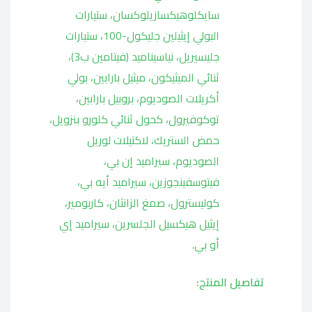
سايكلوهيكسازيلوكسان، ستيارات
البولي إيثيلين جليكول-100، ستيارات
جليسيريل، نياسيناميد (فيتامين ب3)،
ثنائي الميثيكون، ميثيل بارابين، بولي
أكريلات الصوديوم، بروبيل بارابين،
توكوفيرول، كحول ثنائي كلورو بنزويل،
حمض الستريك، لاكتيلات لوريل
الصوديوم، سيراميد إن بي،
فيتوسفينجوزين، سيراميد أيه بي،
كوليسترول، صمغ الزانثان، كاربومير،
إيثيل هيكسيل الجلسرين، سيراميد إي
أو بي.
تفاصيل المنتج: