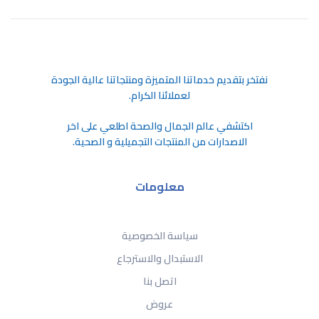
ﻧﻔﺘﺨﺮ ﺑﺘﻘﺪﻳﻢ ﺧﺪﻣﺎﺗﻨﺎ اﻟﻤﺘﻤﻴﺰة وﻣﻨﺘﺠﺎﺗﻨﺎ ﻋﺎﻟﻴﺔ اﻟﺠﻮدة
ﻟﻌﻤﻼﺋﻨﺎ اﻟﻜﺮام.
اكتشفي عالم الجمال والصحة اطلعي على اخر
الاصدارات من المنتجات التجميلية و الصحية.
معلومات
سياسة الخصوصية
الاستبدال والاسترجاع
اتصل بنا
عروض