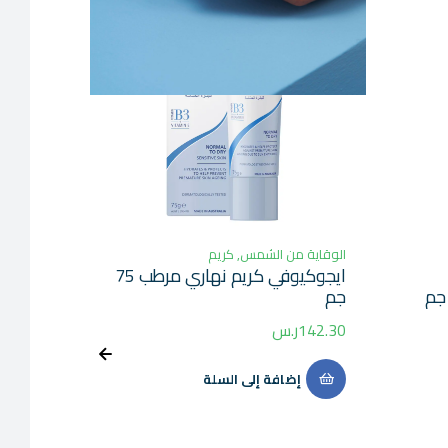
الوقاية من الشمس
,
كريم
العناية 
ايجوكيوفي كريم نهاري مرطب 75
ريجوفي
جم
50مل
142.30
ر.س
25.50
إضافة إلى السلة