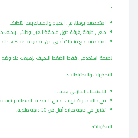
:
استخدميه يوميًا، في الصباح والمساء بعد التنظيف.
ضعي طبقة رقيقة حول منطقة العين ودلكي بلطف حتى
استخدميه مع منتجات أخرى من مجموعة QV Face للحصول على نظام مثالي للعناية بالبشرة.
نصيحة: استخدمي فقط الضغط اللطيف بإصبعك عند وضع كر
التحذيرات والاحتياطات:
للاستخدام الخارجي فقط.
في حالة حدوث تهيج، اغسل المنطقة المصابة وتوقف ع
تخزين في درجة حرارة أقل من 30 درجة مئوية.
المكونات: