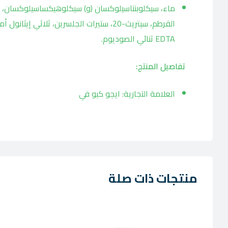
ماء، سيكلوبنتاسيلوكسان (و) سيكلوهيكساسيلوكسان، جل
القرطم، سيتريث-20، ستيرات الجلسرين، ثلاثي
EDTA ثنائي الصوديوم.
تفاصيل المنتج:
العلامة التجارية: ايجو كيو في
منتجات ذات صلة