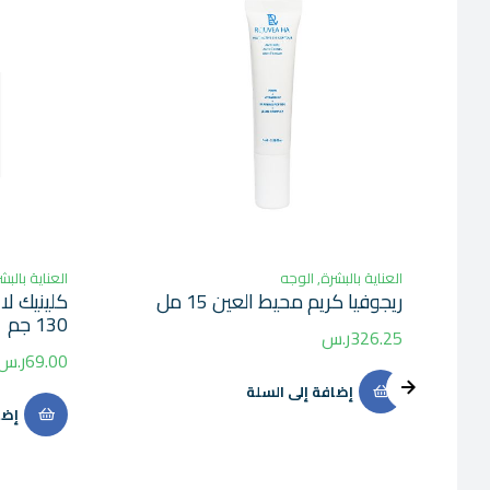
العناية بالبشرة
,
الوجه
العناية بالبش
ريجوفيا كريم محيط العين 15 مل
كلينيك لا
130 جم
326.25
ر.س
69.00
ر.س
إضافة إلى السلة
إضا