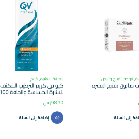
رة
,
الوجه
,
تفتيح وتبيض
العناية بالبشرة
,
كريم
ب صابون تفتيح البشرة
كيو في كريم الترطيب المكثف
للبشرة الحساسة والجافة 100جم
98.70
ر.س
فة إلى السلة
إضافة إلى السلة