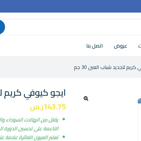
ت
عروض
اتصل بنا
كريم لتجديد شباب العين 30 جم
ايجو كيوفي كريم لتجد
143.75
ر.س
🔍
يقلل من الهالات السوداء وال
الناعمة على تحسين الدورة ال