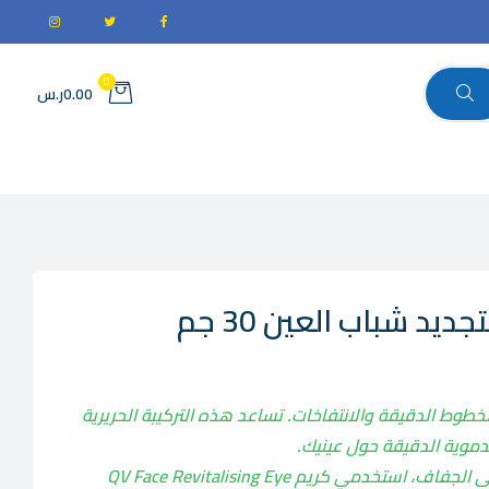
0
0.00ر.س
يد شباب العين 30 جم
خطوط الدقيقة والانتفاخات. تساعد هذه التركيبة الحريرية
دموية الدقيقة حول عينيك.
تعتبر العيون الغائرة علامة على الجفاف، استخدمي كريم QV Face Revitalising Eye