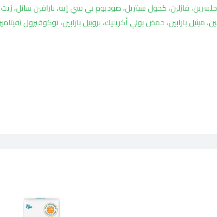
سرين، فازلين، كحول سيتريل، صوديوم بي سي إيه، بارافين سائل، زيت ب
 إيثانول أمين، ميثيل بارابين، حمض بولي أكريليك، بروبيل بارابين، توكوفيرول (فيتامي