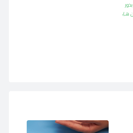
ذور
ن هـ)،