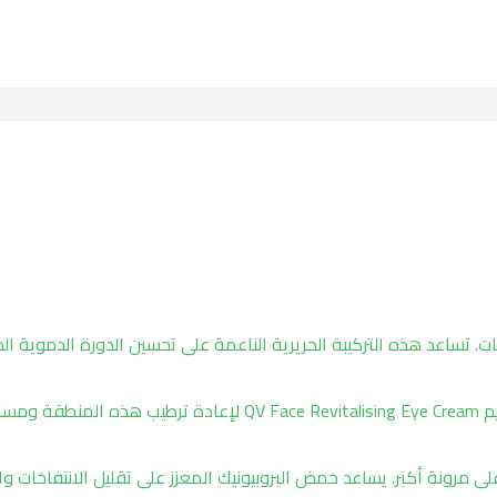
. تساعد هذه التركيبة الحريرية الناعمة على تحسين الدورة الدموية ال
تعتبر العيون الغائرة علامة على الجفاف، استخدمي كريم QV Face Revitalising Eye Cream لإعادة ترطيب هذه
 مرونة أكبر. يساعد حمض البروبيونيك المعزز على تقليل الانتفاخات وا