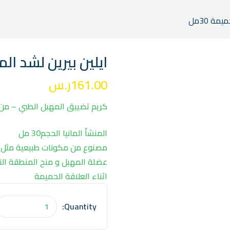
مة 30مل
ايلين بيرين لشد المن
161.00
ر.س
كريم تضييق المهبل الطبي – من اي
المنشأ المانيا الحجم30 مل
مصنوع من مكونات طبيعية مثل ال
عضلة المهبل و منح المنطقة ال
اثناء العلاقة الحميمة
Quantity: