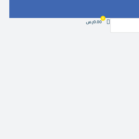
0
0.00ر.س