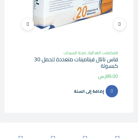
المكملات الغذائية
,
صحة السيدات
صحة 
فاس ناتال فيتامينات متعددة للحمل 30
كبسولة
كي
89.00
ر.س
9.00
إضافة إلى السلة