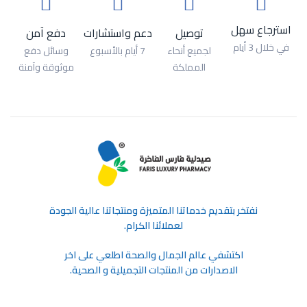
استرجاع سهل
توصيل
دعم واستشارات
دفع آمن
في خلال 3 أيام
لجميع أنحاء
7 أيام بالأسبوع
وسائل دفع
المملكة
موثوقة وآمنة
ﻧﻔﺘﺨﺮ ﺑﺘﻘﺪﻳﻢ ﺧﺪﻣﺎﺗﻨﺎ اﻟﻤﺘﻤﻴﺰة وﻣﻨﺘﺠﺎﺗﻨﺎ ﻋﺎﻟﻴﺔ اﻟﺠﻮدة
ﻟﻌﻤﻼﺋﻨﺎ اﻟﻜﺮام.
اكتشفي عالم الجمال والصحة اطلعي على اخر
الاصدارات من المنتجات التجميلية و الصحية.