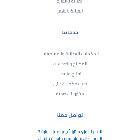
العناية بالبشرة
العناية بالشعر
خدماتنا
المكملات الغذائية والفيتامينات
المكياج والعدسات
تفتيح وتبيض
حليب مكمل غذائي
مشروبات صحية
تواصل معنا
الفرع الأول:
ستارز أفينيو مول بوابة 3
الدور الأول بجوار سوبر ماركت مانويل