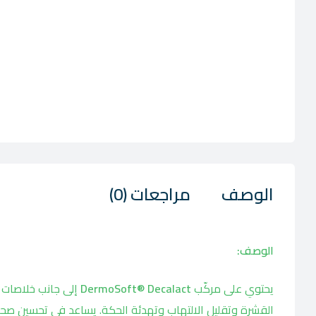
الوصف
مراجعات (0)
الوصف:
يحتوي على مركّب
DermoSoft® Decalact
إلى جانب خلاصات 
القشرة وتقليل الالتهاب وتهدئة الحكة. يساعد في تحسين صحة 