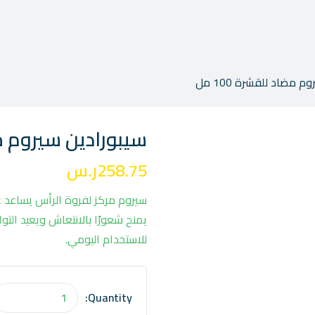
 مضاد للقشرة 100 مل
سيبورادين سيروم مضاد
258.75
ر.س
سيروم مركز لفروة الرأس يساعد على
يمنح شعورًا بالانتعاش ويعيد التو
للاستخدام اليومي.
Quantity:
كمية