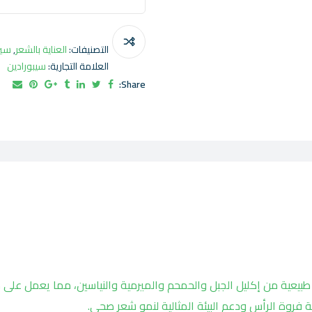
سيبورادين
سيروم
مضاد
التصنيفات:
العناية بالشعر
,
سير
للقشرة
العلامة التجارية:
سيبورادين
100
Share:
مل
طبيعية من إكليل الجبل والحمحم والميرمية والنياسين، مما يعمل على
فروة الرأس ودعم البيئة المثالية لنمو شعر صحي.