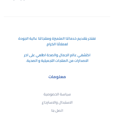
ﻧﻔﺘﺨﺮ ﺑﺘﻘﺪﻳﻢ ﺧﺪﻣﺎﺗﻨﺎ اﻟﻤﺘﻤﻴﺰة وﻣﻨﺘﺠﺎﺗﻨﺎ ﻋﺎﻟﻴﺔ اﻟﺠﻮدة
ﻟﻌﻤﻼﺋﻨﺎ اﻟﻜﺮام.
اكتشفي عالم الجمال والصحة اطلعي على اخر
الاصدارات من المنتجات التجميلية و الصحية.
معلومات
سياسة الخصوصية
الاستبدال والاسترجاع
اتصل بنا