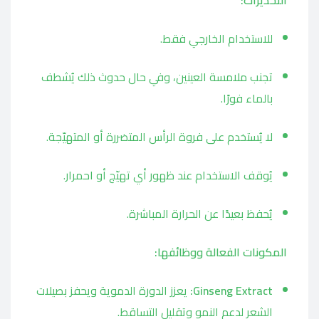
التحذيرات:
للاستخدام الخارجي فقط.
تجنب ملامسة العينين، وفي حال حدوث ذلك يُشطف
بالماء فورًا.
لا يُستخدم على فروة الرأس المتضررة أو المتهيّجة.
يُوقف الاستخدام عند ظهور أي تهيّج أو احمرار.
يُحفظ بعيدًا عن الحرارة المباشرة.
المكونات الفعالة ووظائفها:
Ginseng Extract:
يعزز الدورة الدموية ويحفز بصيلات
الشعر لدعم النمو وتقليل التساقط.