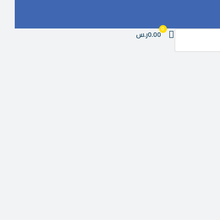
0
0.00ر.س