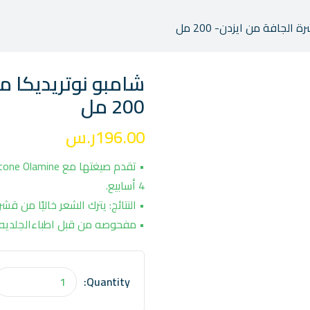
لجافة من ايزدن- 200 مل
شامبو نوتريديكا م
200 مل
196.00
ر.س
4 أسابيع.
• النتائج: يترك الشعر خاليًا من ق
• مفحوصه من قبل اطباءالجلديه.
Quantity: