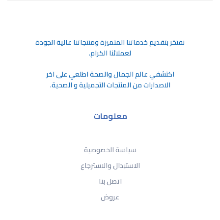
ﻧﻔﺘﺨﺮ ﺑﺘﻘﺪﻳﻢ ﺧﺪﻣﺎﺗﻨﺎ اﻟﻤﺘﻤﻴﺰة وﻣﻨﺘﺠﺎﺗﻨﺎ ﻋﺎﻟﻴﺔ اﻟﺠﻮدة
ﻟﻌﻤﻼﺋﻨﺎ اﻟﻜﺮام.
اكتشفي عالم الجمال والصحة اطلعي على اخر
الاصدارات من المنتجات التجميلية و الصحية.
معلومات
سياسة الخصوصية
الاستبدال والاسترجاع
اتصل بنا
عروض