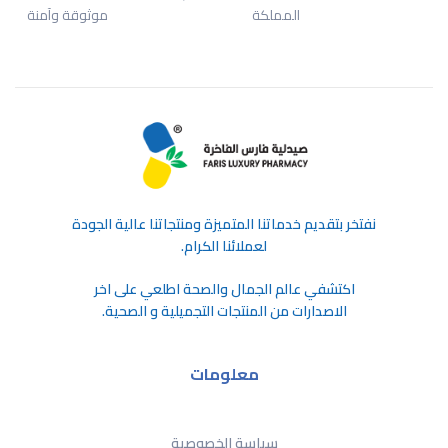
المملكة
موثوقة وآمنة
ﻧﻔﺘﺨﺮ ﺑﺘﻘﺪﻳﻢ ﺧﺪﻣﺎﺗﻨﺎ اﻟﻤﺘﻤﻴﺰة وﻣﻨﺘﺠﺎﺗﻨﺎ ﻋﺎﻟﻴﺔ اﻟﺠﻮدة
ﻟﻌﻤﻼﺋﻨﺎ اﻟﻜﺮام.
اكتشفي عالم الجمال والصحة اطلعي على اخر
الاصدارات من المنتجات التجميلية و الصحية.
معلومات
سياسة الخصوصية