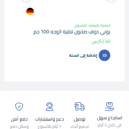
العنا
0ml
العناية بالبشرة
,
الغسول
يوني دوف صابون تنقية الوجه 100 جم
8.43
52.40
ر.س
إضافة إلى السلة
استرجاع سهل
توصيل
دعم واستشارات
دفع آمن
في خلال 3 أيام
لجميع أنحاء
7 أيام بالأسبوع
وسائل دفع