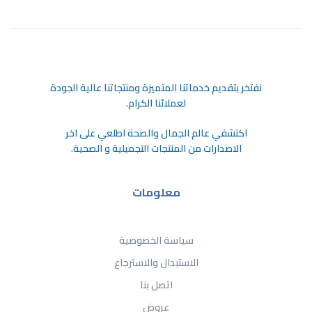
ﻧﻔﺘﺨﺮ ﺑﺘﻘﺪﻳﻢ ﺧﺪﻣﺎﺗﻨﺎ اﻟﻤﺘﻤﻴﺰة وﻣﻨﺘﺠﺎﺗﻨﺎ ﻋﺎﻟﻴﺔ اﻟﺠﻮدة
ﻟﻌﻤﻼﺋﻨﺎ اﻟﻜﺮام.
اكتشفي عالم الجمال والصحة اطلعي على اخر
الاصدارات من المنتجات التجميلية و الصحية.
معلومات
سياسة الخصوصية
الاستبدال والاسترجاع
اتصل بنا
عروض