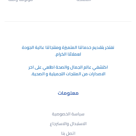
ﻧﻔﺘﺨﺮ ﺑﺘﻘﺪﻳﻢ ﺧﺪﻣﺎﺗﻨﺎ اﻟﻤﺘﻤﻴﺰة وﻣﻨﺘﺠﺎﺗﻨﺎ ﻋﺎﻟﻴﺔ اﻟﺠﻮدة
ﻟﻌﻤﻼﺋﻨﺎ اﻟﻜﺮام.
اكتشفي عالم الجمال والصحة اطلعي على اخر
الاصدارات من المنتجات التجميلية و الصحية.
معلومات
سياسة الخصوصية
الاستبدال والاسترجاع
اتصل بنا