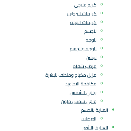
كريم علاجى
كريمات الترطيب
كريمات الوجه
للجسم
للوجه
للوجه والجسم
لوشن
مرطب شفاه
مزيل مكياج ومنظف للبشرة
مكافحة التجاعيد
واقي الشمس
واقي شمس ملون
العناية بالجسم
العضلات
العناية بالشعر