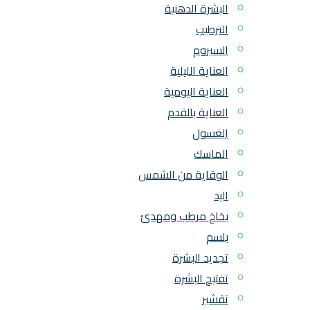
البشرة الدهنية
الترطيب
السيروم
العناية الليلية
العناية اليومية
العناية بالقدم
الغسول
الماسك
الوقاية من الشمس
اليد
بخاخ مرطب ومهدئ
بلسم
تجديد البشرة
تفتيح البشرة
تقشير