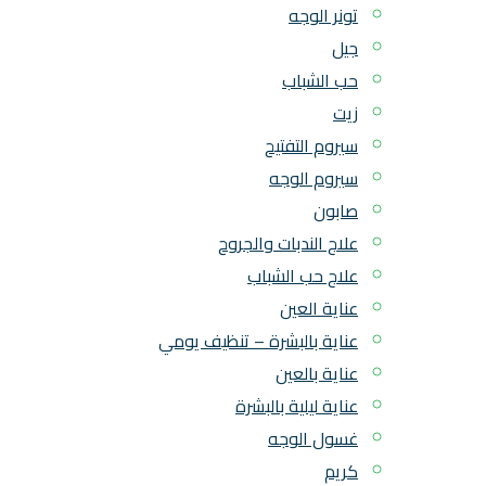
تونر الوجه
جيل
حب الشباب
زيت
سيروم التفتيح
سيروم الوجه
صابون
علاج الندبات والجروح
علاج حب الشباب
عناية العين
عناية بالبشرة – تنظيف يومي
عناية بالعين
عناية ليلية بالبشرة
غسول الوجه
كريم