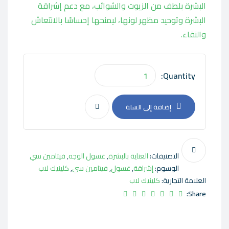
البشرة بلطف من الزيوت والشوائب، مع دعم إشراقة
البشرة وتوحيد مظهر لونها، ليمنحها إحساسًا بالانتعاش
والنقاء.
Quantity:
إضافة إلى السلة
التصنيفات:
العناية بالبشرة
,
غسول الوجه
,
فيتامين سي
الوسوم:
إشراقة
,
غسول
,
فيتامين سي
,
كلينيك لاب
العلامة التجارية:
كلينيك لاب
Share: