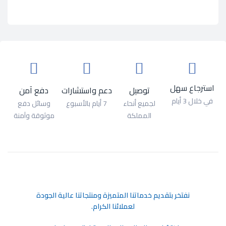
استرجاع سهل
توصيل
دعم واستشارات
دفع آمن
في خلال 3 أيام
لجميع أنحاء
7 أيام بالأسبوع
وسائل دفع
المملكة
موثوقة وآمنة
ﻧﻔﺘﺨﺮ ﺑﺘﻘﺪﻳﻢ ﺧﺪﻣﺎﺗﻨﺎ اﻟﻤﺘﻤﻴﺰة وﻣﻨﺘﺠﺎﺗﻨﺎ ﻋﺎﻟﻴﺔ اﻟﺠﻮدة
ﻟﻌﻤﻼﺋﻨﺎ اﻟﻜﺮام.