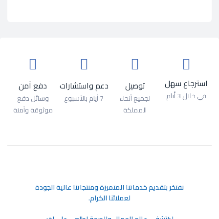
استرجاع سهل
توصيل
دعم واستشارات
دفع آمن
في خلال 3 أيام
لجميع أنحاء
7 أيام بالأسبوع
وسائل دفع
المملكة
موثوقة وآمنة
ﻧﻔﺘﺨﺮ ﺑﺘﻘﺪﻳﻢ ﺧﺪﻣﺎﺗﻨﺎ اﻟﻤﺘﻤﻴﺰة وﻣﻨﺘﺠﺎﺗﻨﺎ ﻋﺎﻟﻴﺔ اﻟﺠﻮدة
ﻟﻌﻤﻼﺋﻨﺎ اﻟﻜﺮام.