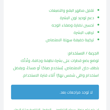
تقليل مظهر البقع والتصبغات
دعم توحيد لون البشرة
تحسين نضارة وصفاء الوجه
ترطيب البشرة
تركيبة خفيفة سهلة الامتصاص
الجرعة / الاستخدام:
توضع بضع قطرات على بشرة نظيفة وجافة، وتُدلّك
بلطف حتى الامتصاص. يُستخدم صباحًا أو مساءً، ويفضل
استخدام واقي شمس نهارًا أثناء فترة الاستخدام.
لا توجد مراجعات بعد.
لن يتم نشر عنوان بريدك الإلكتروني.
الحقول الإلزامية مشار إليها بـ