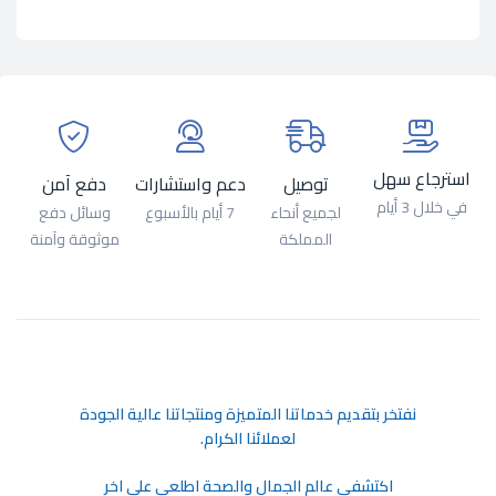
استرجاع سهل
توصيل
دعم واستشارات
دفع آمن
في خلال 3 أيام
لجميع أنحاء
7 أيام بالأسبوع
وسائل دفع
المملكة
موثوقة وآمنة
ﻧﻔﺘﺨﺮ ﺑﺘﻘﺪﻳﻢ ﺧﺪﻣﺎﺗﻨﺎ اﻟﻤﺘﻤﻴﺰة وﻣﻨﺘﺠﺎﺗﻨﺎ ﻋﺎﻟﻴﺔ اﻟﺠﻮدة
ﻟﻌﻤﻼﺋﻨﺎ اﻟﻜﺮام.
اكتشفي عالم الجمال والصحة اطلعي على اخر