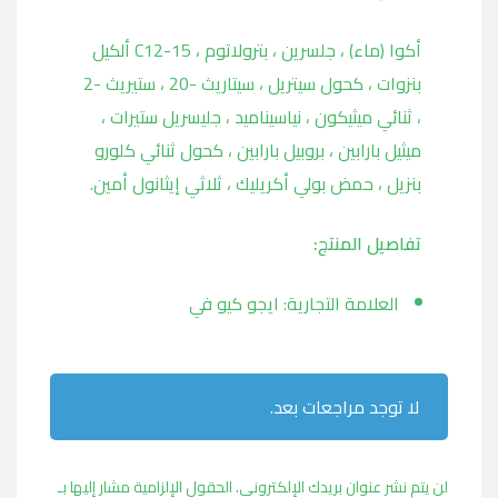
أكوا (ماء) ، جلسرين ، بترولاتوم ، C12-15 ألكيل
بنزوات ، كحول سيتريل ، سيتاريث -20 ، ستيريث -2
، ثنائي ميثيكون ، نياسيناميد ، جليسريل ستيرات ،
ميثيل بارابين ، بروبيل بارابين ، كحول ثنائي كلورو
بنزيل ، حمض بولي أكريليك ، ثلاثي إيثانول أمين.
تفاصيل المنتج:
العلامة التجارية: ايجو كيو في
لا توجد مراجعات بعد.
لن يتم نشر عنوان بريدك الإلكتروني.
الحقول الإلزامية مشار إليها بـ