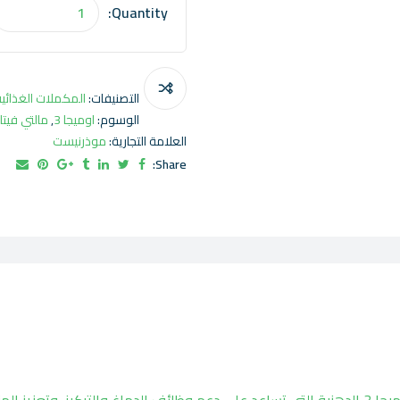
Quantity:
التصنيفات:
المكملات الغذائي
الوسوم:
اوميجا 3
,
مالتي فيت
العلامة التجارية:
موذرنيست
Share:
يحتوي على مجموعة من الفيتامينات الأساسية مع أحماض أوميجا 3 الدهنية التي تساعد على دعم وظائف الدماغ والتركيز، و