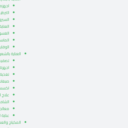
اجهزه 
الترطي
السيرو
العناية
الغسو
الماس
الوقا
العناية بالشعر
تصفيف
اجهزة
تغذية 
صبغات
اكسسو
علاج ا
الشامب
معالجا
عناية ا
المكياج والع