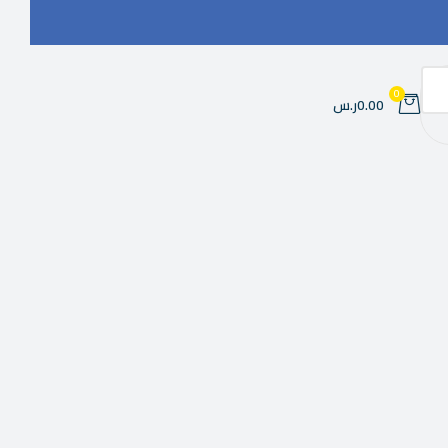
0
0.00ر.س