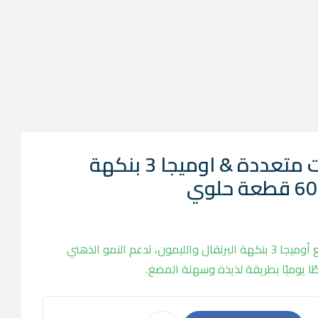
مذرنيست فيتامينات متعددة & اوميجا 3 بنكهة
تركيبة متكاملة من الفيتامينات مع أوميجا 3 بنكهة البرتقال والليمون، تدعم النمو الذهني
 يوميًا بطريقة لذيذة وسهلة المضغ.