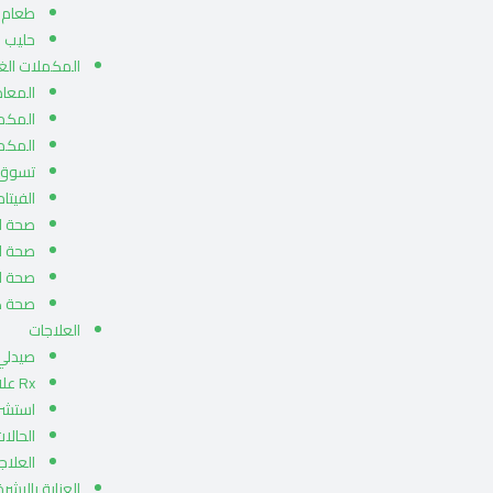
طعام ا
حليب ا
المكملات الغذ
المعاد
المكمل
المكمل
تسوق 
الفيتام
صحة ا
صحة ا
صحة ال
صحة كب
العلاجات
صيدلي 
Rx علاجات
استشر
الحالات
العلاجا
العناية بالبشرة