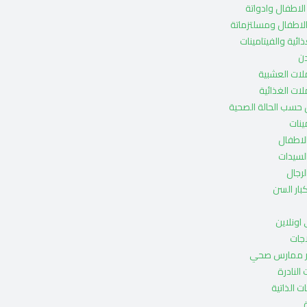
لاطفال وادواتة
لاطفال ومسلتزماتة
ائية والفيتامينات
ن
ات العشبية
ات الغذائية
حسب الحالة الصحية
ينات
لاطفال
لسيدات
رجال
ار السن
اونلاين
 ممارس صحي
 النادرة
ت الذاتية