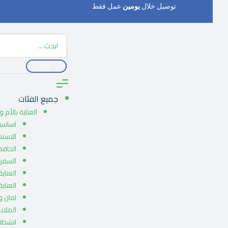
توصيل خلال
يومين
عمل فقط
جميع الفئات
العناية بالأم 
اساسيا
الاست
الحافظ
السفر 
العناية
العناي
امان 
الملاب
انشطة 