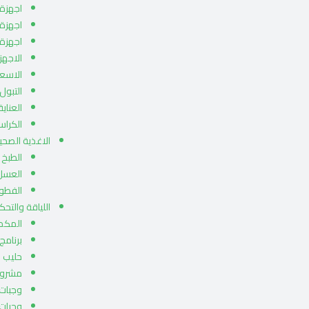
اجهزة ا
اجهزة 
اجهزة
الاجهز
الاسعا
التبول 
العناي
الكراس
الاغذية الصحي
الطبخ
العسل
الفطو
اللياقة والتح
المكمل
برنامج
حليب 
مشروب
وجبات 
وجبات