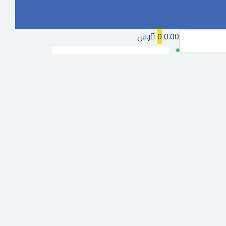
0.00ر.س
0