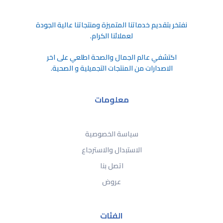
ﻧﻔﺘﺨﺮ ﺑﺘﻘﺪﻳﻢ ﺧﺪﻣﺎﺗﻨﺎ اﻟﻤﺘﻤﻴﺰة وﻣﻨﺘﺠﺎﺗﻨﺎ ﻋﺎﻟﻴﺔ اﻟﺠﻮدة
ﻟﻌﻤﻼﺋﻨﺎ اﻟﻜﺮام.
اكتشفي عالم الجمال والصحة اطلعي على اخر
الاصدارات من المنتجات التجميلية و الصحية.
معلومات
سياسة الخصوصية
الاستبدال والاسترجاع
اتصل بنا
عروض
الفئات