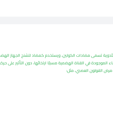
بالإنجليزية: Mebeverine) إلى نوع من الأدوية تسمى مضادات الكولين، ويستخدم كمضاد لتشنج الجهاز ال
الموجودة في القناة الهضمية مسببًا ارتخائها، دون التأثير على حركة
مرض القولون العصبي، مثل: