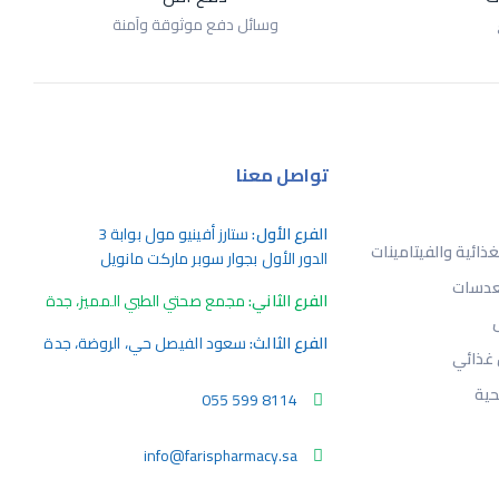
وسائل دفع موثوقة وآمنة
تواصل معنا
الفرع الأول:
ستارز أفينيو مول بوابة 3
ذائية والفيتامينات
الدور الأول بجوار سوبر ماركت مانويل
لعدسات
الفرع الثاني:
مجمع صحتي الطبي المميز، جدة
الفرع الثالث:
سعود الفيصل حي، الروضة، جدة
غذائي
ية
055 599 8114
info@farispharmacy.sa