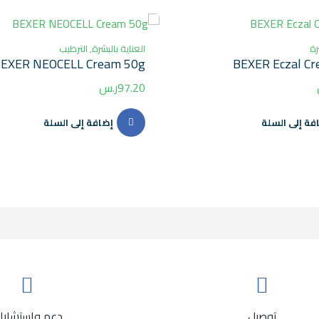
رة
العناية بالبشرة
,
الترطيب
EXER NEOCELL Cream 50g
BEXER Eczal C
97.20
ر.س
فة إلى السلة
إضافة إلى السلة
توصيل
دعم واستشارا