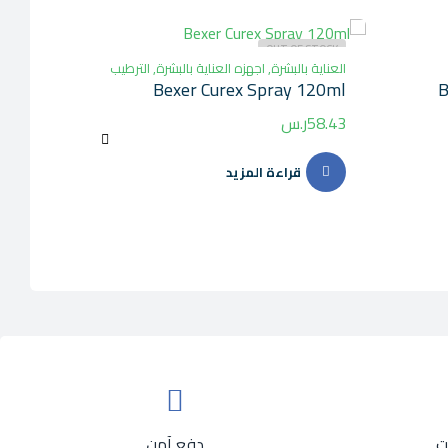
 STOCK
OUT OF STOCK
العناية بالبشرة
,
اجهزه العناية بالبشرة
,
الترطيب
العناية 
eanser
Bexer Curex Spray 120ml
B
58.43
ر.س
30.00
قراءة المزيد
ت
دفع آمن