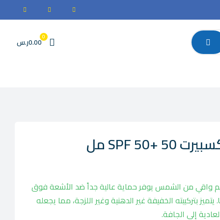
0
0.00ر.س
SPF 50+ مل
يم واقي من الشمس يوفر حماية عالية جداً ضد الأشعة فوق
البنفسجية UVA و UVB (SPF 50+). يتميز بتركيبته الخفيفة غير الدهنية وغير اللزجة، مما يجعله
لعادية إلى الجافة.