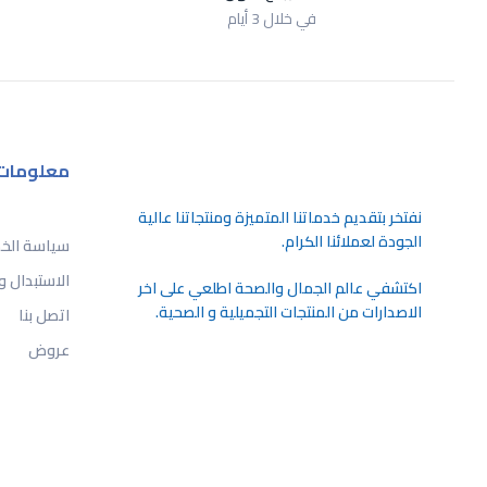
في خلال 3 أيام
معلومات
ﻧﻔﺘﺨﺮ ﺑﺘﻘﺪﻳﻢ ﺧﺪﻣﺎﺗﻨﺎ اﻟﻤﺘﻤﻴﺰة وﻣﻨﺘﺠﺎﺗﻨﺎ ﻋﺎﻟﻴﺔ
اﻟﺠﻮدة ﻟﻌﻤﻼﺋﻨﺎ اﻟﻜﺮام.
سياسة الخ
الاستبدال و
اكتشفي عالم الجمال والصحة اطلعي على اخر
الاصدارات من المنتجات التجميلية و الصحية.
اتصل بنا
عروض