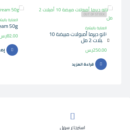
OUT OF STOCK
العناية بالبش
ream 50g
ب
العناية بالبشرة
نانو ديرما أمبولات مبيضة 10
82.00
ر.س
أمبلات 2 مل
250.00
ر.س
إضا
قراءة المزيد
استرجاع سهل