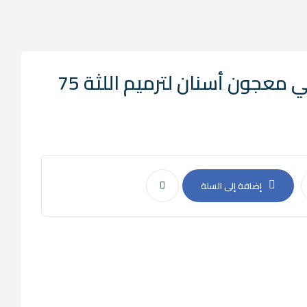
اورال-بي أورال – بي معجون أسنان لترميم اللثة 75
إضافة إلى السلة