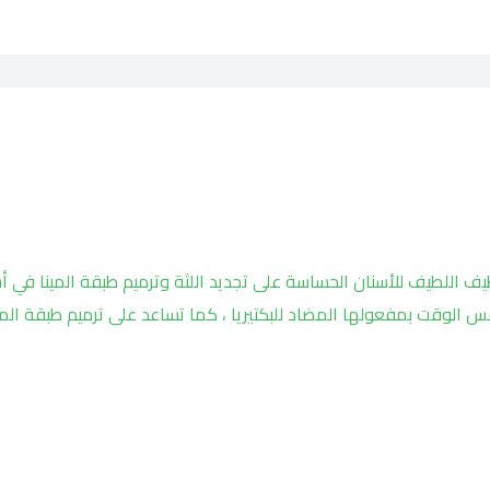
ظيف اللطيف للأسنان الحساسة على تجديد اللثة وترميم طبقة المينا في 
 في تجديد اللثة في نفس الوقت بمفعولها المضاد للبكتيريا ، كما تساعد على ترميم طبقة ال