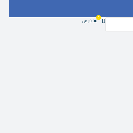
0
0.00ر.س