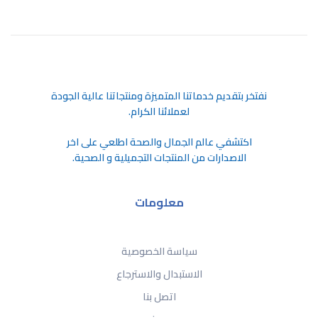
ﻧﻔﺘﺨﺮ ﺑﺘﻘﺪﻳﻢ ﺧﺪﻣﺎﺗﻨﺎ اﻟﻤﺘﻤﻴﺰة وﻣﻨﺘﺠﺎﺗﻨﺎ ﻋﺎﻟﻴﺔ اﻟﺠﻮدة
ﻟﻌﻤﻼﺋﻨﺎ اﻟﻜﺮام.
اكتشفي عالم الجمال والصحة اطلعي على اخر
الاصدارات من المنتجات التجميلية و الصحية.
معلومات
سياسة الخصوصية
الاستبدال والاسترجاع
اتصل بنا