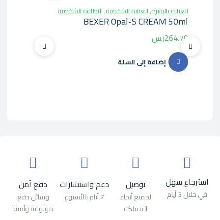
العناية بالبشرة
,
العناية الشخصية
,
النظافة الشخصية
العنا
BEXER Opal-S CREAM 50ml
ميد
264.70
ر.س
2.00
إضافة إلى السلة
استرجاع سهل
توصيل
دعم واستشارات
دفع آمن
في خلال 3 أيام
لجميع أنحاء
7 أيام بالأسبوع
وسائل دفع
المملكة
موثوقة وآمنة